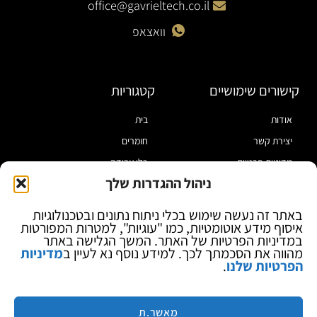
office@gavrieltech.co.il
וואצאפ
קישורים שימושיים
קטגוריות
אודות
בית
יצירת קשר
חומרים
מדיניות פרטיות
כלי עבודה
ניהול ההגדרות שלך
תקנון
מוצרי הלחמה
הצהרת נגישות
מוצרי חיווט
באתר זה נעשה שימוש בכלי ניתוח נתונים ובטכנולוגיות
איסוף מידע אוטומטיות, כמו "עוגיות", למטרות המפורטות
בלוג
ספקי כח ומודדים
במדיניות הפרטיות של האתר. המשך הגלישה באתר
ציוד אופטי להגדלה
מהווה את הסכמתך לכך. למידע נוסף נא לעיין ב
מדיניות
הפרטיות שלנו
.
ציוד אנטי סטטי
קוסמטיקה
מותגים
מאשר.ת