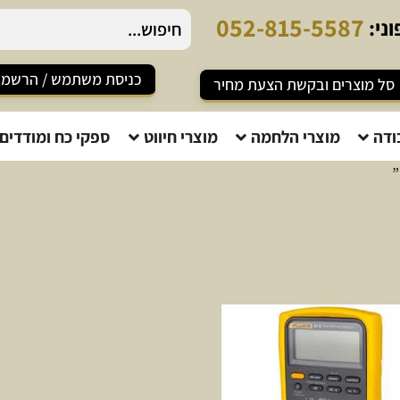
0
5
2
-
8
1
5
-
5
5
8
7
ני:
כניסת משתמש / הרשמ
סל מוצרים ובקשת הצעת מחיר
ודה
מוצרי הלחמה
מוצרי חיווט
ספקי כח ומודדים
”