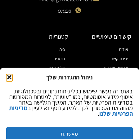
וואצאפ
קישורים שימושיים
קטגוריות
אודות
בית
יצירת קשר
חומרים
מדיניות פרטיות
כלי עבודה
ניהול ההגדרות שלך
תקנון
מוצרי הלחמה
הצהרת נגישות
מוצרי חיווט
באתר זה נעשה שימוש בכלי ניתוח נתונים ובטכנולוגיות
איסוף מידע אוטומטיות, כמו "עוגיות", למטרות המפורטות
בלוג
ספקי כח ומודדים
במדיניות הפרטיות של האתר. המשך הגלישה באתר
ציוד אופטי להגדלה
מהווה את הסכמתך לכך. למידע נוסף נא לעיין ב
מדיניות
הפרטיות שלנו
.
ציוד אנטי סטטי
קוסמטיקה
מותגים
מאשר.ת