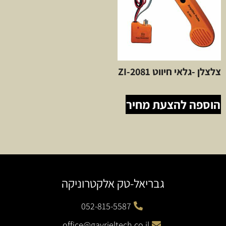
צלצלן -גלאי חיווט ZI-2081
הוספה להצעת מחיר
גבריאל-טק אלקטרוניקה
052-815-5587
office@gavrieltech.co.il