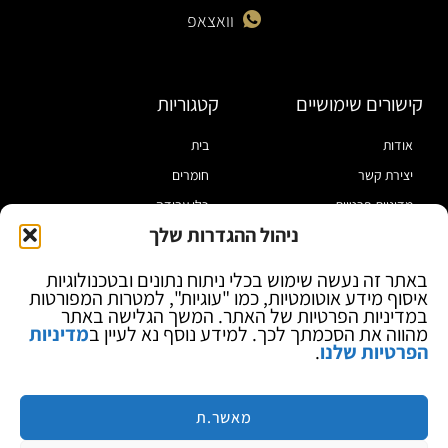
וואצאפ
קישורים שימושיים
קטגוריות
אודות
בית
יצירת קשר
חומרים
מדיניות פרטיות
כלי עבודה
ניהול ההגדרות שלך
תקנון
מוצרי הלחמה
הצהרת נגישות
מוצרי חיווט
באתר זה נעשה שימוש בכלי ניתוח נתונים ובטכנולוגיות
איסוף מידע אוטומטיות, כמו "עוגיות", למטרות המפורטות
בלוג
ספקי כח ומודדים
במדיניות הפרטיות של האתר. המשך הגלישה באתר
ציוד אופטי להגדלה
מהווה את הסכמתך לכך. למידע נוסף נא לעיין ב
מדיניות
הפרטיות שלנו
.
ציוד אנטי סטטי
קוסמטיקה
מותגים
מאשר.ת