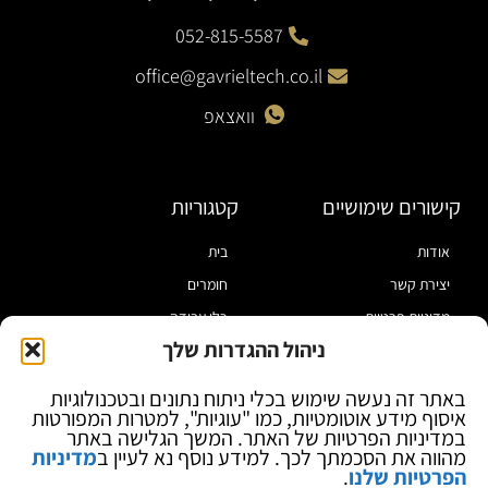
052-815-5587
office@gavrieltech.co.il
וואצאפ
קישורים שימושיים
קטגוריות
אודות
בית
יצירת קשר
חומרים
מדיניות פרטיות
כלי עבודה
ניהול ההגדרות שלך
תקנון
מוצרי הלחמה
הצהרת נגישות
מוצרי חיווט
באתר זה נעשה שימוש בכלי ניתוח נתונים ובטכנולוגיות
איסוף מידע אוטומטיות, כמו "עוגיות", למטרות המפורטות
בלוג
ספקי כח ומודדים
במדיניות הפרטיות של האתר. המשך הגלישה באתר
ציוד אופטי להגדלה
מהווה את הסכמתך לכך. למידע נוסף נא לעיין ב
מדיניות
הפרטיות שלנו
.
ציוד אנטי סטטי