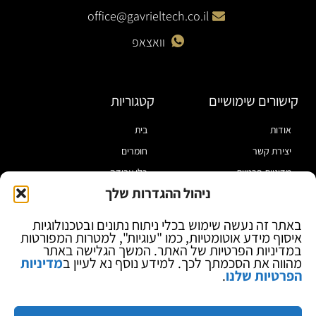
office@gavrieltech.co.il
וואצאפ
קישורים שימושיים
קטגוריות
אודות
בית
יצירת קשר
חומרים
מדיניות פרטיות
כלי עבודה
ניהול ההגדרות שלך
תקנון
מוצרי הלחמה
הצהרת נגישות
מוצרי חיווט
באתר זה נעשה שימוש בכלי ניתוח נתונים ובטכנולוגיות
איסוף מידע אוטומטיות, כמו "עוגיות", למטרות המפורטות
בלוג
ספקי כח ומודדים
במדיניות הפרטיות של האתר. המשך הגלישה באתר
ציוד אופטי להגדלה
מהווה את הסכמתך לכך. למידע נוסף נא לעיין ב
מדיניות
הפרטיות שלנו
.
ציוד אנטי סטטי
קוסמטיקה