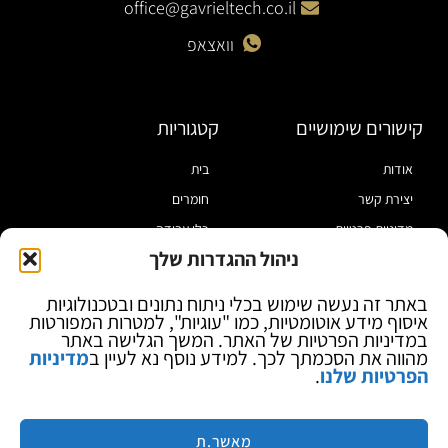
office@gavrieltech.co.il
וואצאפ
קישורים שימושיים
קטגוריות
אודות
בית
יצירת קשר
חומרים
מדיניות פרטיות
כלי עבודה
ניהול ההגדרות שלך
תקנון
מוצרי הלחמה
הצהרת נגישות
מוצרי חיווט
באתר זה נעשה שימוש בכלי ניתוח נתונים ובטכנולוגיות
איסוף מידע אוטומטיות, כמו "עוגיות", למטרות המפורטות
בלוג
ספקי כח ומודדים
במדיניות הפרטיות של האתר. המשך הגלישה באתר
ציוד אופטי להגדלה
מהווה את הסכמתך לכך. למידע נוסף נא לעיין ב
מדיניות
הפרטיות שלנו
.
ציוד אנטי סטטי
קוסמטיקה
מותגים
מאשר.ת