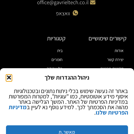
office@gavrieltech.co.il
וואצאפ
קישורים שימושיים
קטגוריות
אודות
בית
יצירת קשר
חומרים
מדיניות פרטיות
כלי עבודה
ניהול ההגדרות שלך
תקנון
מוצרי הלחמה
הצהרת נגישות
מוצרי חיווט
באתר זה נעשה שימוש בכלי ניתוח נתונים ובטכנולוגיות
איסוף מידע אוטומטיות, כמו "עוגיות", למטרות המפורטות
בלוג
ספקי כח ומודדים
במדיניות הפרטיות של האתר. המשך הגלישה באתר
ציוד אופטי להגדלה
מהווה את הסכמתך לכך. למידע נוסף נא לעיין ב
מדיניות
הפרטיות שלנו
.
ציוד אנטי סטטי
קוסמטיקה
מותגים
מאשר.ת