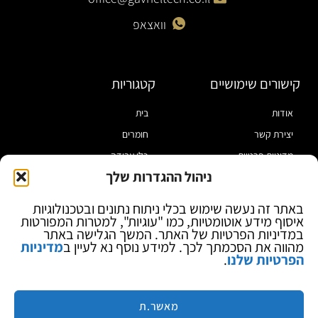
וואצאפ
קישורים שימושיים
קטגוריות
אודות
בית
יצירת קשר
חומרים
מדיניות פרטיות
כלי עבודה
ניהול ההגדרות שלך
תקנון
מוצרי הלחמה
הצהרת נגישות
מוצרי חיווט
באתר זה נעשה שימוש בכלי ניתוח נתונים ובטכנולוגיות
איסוף מידע אוטומטיות, כמו "עוגיות", למטרות המפורטות
בלוג
ספקי כח ומודדים
במדיניות הפרטיות של האתר. המשך הגלישה באתר
ציוד אופטי להגדלה
מהווה את הסכמתך לכך. למידע נוסף נא לעיין ב
מדיניות
הפרטיות שלנו
.
ציוד אנטי סטטי
קוסמטיקה
מותגים
מאשר.ת