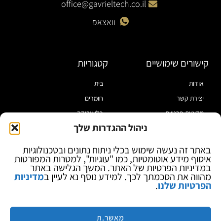
office@gavrieltech.co.il
וואצאפ
קישורים שימושיים
קטגוריות
אודות
בית
יצירת קשר
חומרים
מדיניות פרטיות
כלי עבודה
ניהול ההגדרות שלך
תקנון
מוצרי הלחמה
הצהרת נגישות
מוצרי חיווט
באתר זה נעשה שימוש בכלי ניתוח נתונים ובטכנולוגיות
איסוף מידע אוטומטיות, כמו "עוגיות", למטרות המפורטות
בלוג
ספקי כח ומודדים
במדיניות הפרטיות של האתר. המשך הגלישה באתר
ציוד אופטי להגדלה
מהווה את הסכמתך לכך. למידע נוסף נא לעיין ב
מדיניות
הפרטיות שלנו
.
ציוד אנטי סטטי
קוסמטיקה
מותגים
מאשר.ת