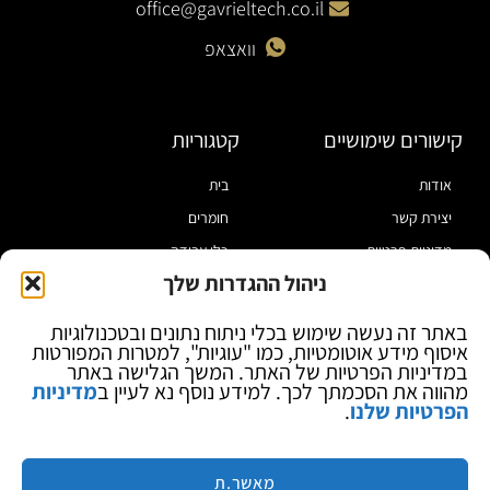
office@gavrieltech.co.il
וואצאפ
קישורים שימושיים
קטגוריות
אודות
בית
יצירת קשר
חומרים
מדיניות פרטיות
כלי עבודה
ניהול ההגדרות שלך
תקנון
מוצרי הלחמה
הצהרת נגישות
מוצרי חיווט
באתר זה נעשה שימוש בכלי ניתוח נתונים ובטכנולוגיות
איסוף מידע אוטומטיות, כמו "עוגיות", למטרות המפורטות
בלוג
ספקי כח ומודדים
במדיניות הפרטיות של האתר. המשך הגלישה באתר
ציוד אופטי להגדלה
מהווה את הסכמתך לכך. למידע נוסף נא לעיין ב
מדיניות
הפרטיות שלנו
.
ציוד אנטי סטטי
קוסמטיקה
מותגים
מאשר.ת