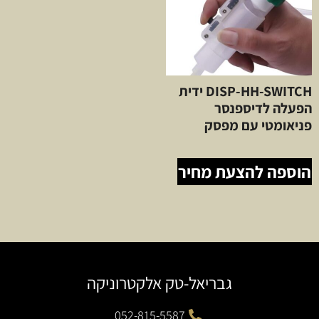
DISP-HH-SWITCH ידית
הפעלה לדיספנסר
פניאומטי עם מפסק
הוספה להצעת מחיר
גבריאל-טק אלקטרוניקה
052-815-5587