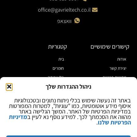
office@gavrieltech.co.il
וואצאפ
קישורים שימושיים
קטגוריות
אודות
בית
יצירת קשר
חומרים
מדיניות פרטיות
כלי עבודה
ניהול ההגדרות שלך
תקנון
מוצרי הלחמה
הצהרת נגישות
מוצרי חיווט
באתר זה נעשה שימוש בכלי ניתוח נתונים ובטכנולוגיות
איסוף מידע אוטומטיות, כמו "עוגיות", למטרות המפורטות
בלוג
ספקי כח ומודדים
במדיניות הפרטיות של האתר. המשך הגלישה באתר
ציוד אופטי להגדלה
מהווה את הסכמתך לכך. למידע נוסף נא לעיין ב
מדיניות
הפרטיות שלנו
.
ציוד אנטי סטטי
קוסמטיקה