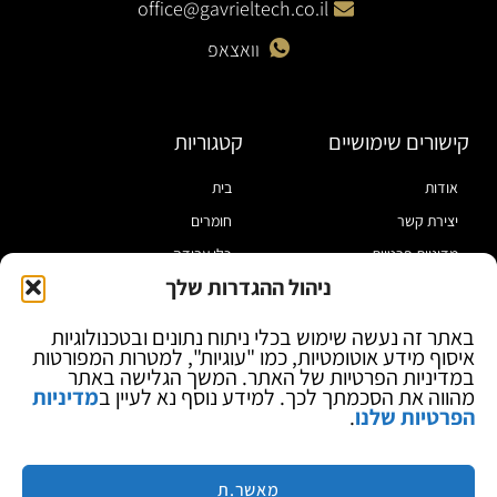
office@gavrieltech.co.il
וואצאפ
קישורים שימושיים
קטגוריות
אודות
בית
יצירת קשר
חומרים
מדיניות פרטיות
כלי עבודה
ניהול ההגדרות שלך
תקנון
מוצרי הלחמה
הצהרת נגישות
מוצרי חיווט
באתר זה נעשה שימוש בכלי ניתוח נתונים ובטכנולוגיות
איסוף מידע אוטומטיות, כמו "עוגיות", למטרות המפורטות
בלוג
ספקי כח ומודדים
במדיניות הפרטיות של האתר. המשך הגלישה באתר
ציוד אופטי להגדלה
מהווה את הסכמתך לכך. למידע נוסף נא לעיין ב
מדיניות
הפרטיות שלנו
.
ציוד אנטי סטטי
קוסמטיקה
מותגים
מאשר.ת