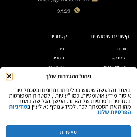
וואצאפ
קישורים שימושיים
קטגוריות
אודות
בית
יצירת קשר
חומרים
מדיניות פרטיות
כלי עבודה
ניהול ההגדרות שלך
תקנון
מוצרי הלחמה
הצהרת נגישות
מוצרי חיווט
באתר זה נעשה שימוש בכלי ניתוח נתונים ובטכנולוגיות
איסוף מידע אוטומטיות, כמו "עוגיות", למטרות המפורטות
בלוג
ספקי כח ומודדים
במדיניות הפרטיות של האתר. המשך הגלישה באתר
ציוד אופטי להגדלה
מהווה את הסכמתך לכך. למידע נוסף נא לעיין ב
מדיניות
הפרטיות שלנו
.
ציוד אנטי סטטי
קוסמטיקה
מותגים
מאשר.ת