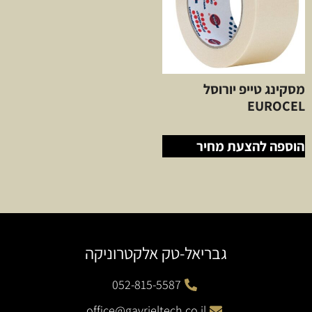
מסקינג טייפ יורוסל
EUROCEL
הוספה להצעת מחיר
גבריאל-טק אלקטרוניקה
052-815-5587
office@gavrieltech.co.il