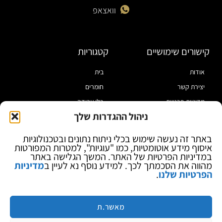
וואצאפ
קישורים שימושיים
קטגוריות
אודות
בית
יצירת קשר
חומרים
מדיניות פרטיות
כלי עבודה
ניהול ההגדרות שלך
תקנון
מוצרי הלחמה
הצהרת נגישות
מוצרי חיווט
באתר זה נעשה שימוש בכלי ניתוח נתונים ובטכנולוגיות
איסוף מידע אוטומטיות, כמו "עוגיות", למטרות המפורטות
בלוג
ספקי כח ומודדים
במדיניות הפרטיות של האתר. המשך הגלישה באתר
ציוד אופטי להגדלה
מהווה את הסכמתך לכך. למידע נוסף נא לעיין ב
מדיניות
הפרטיות שלנו
.
ציוד אנטי סטטי
קוסמטיקה
מותגים
מאשר.ת