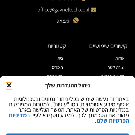
office@gavrieltech.co.il
וואצאפ
קישורים שימושיים
קטגוריות
אודות
בית
יצירת קשר
חומרים
מדיניות פרטיות
כלי עבודה
ניהול ההגדרות שלך
תקנון
מוצרי הלחמה
הצהרת נגישות
מוצרי חיווט
באתר זה נעשה שימוש בכלי ניתוח נתונים ובטכנולוגיות
איסוף מידע אוטומטיות, כמו "עוגיות", למטרות המפורטות
בלוג
ספקי כח ומודדים
במדיניות הפרטיות של האתר. המשך הגלישה באתר
ציוד אופטי להגדלה
מהווה את הסכמתך לכך. למידע נוסף נא לעיין ב
מדיניות
הפרטיות שלנו
.
ציוד אנטי סטטי
קוסמטיקה