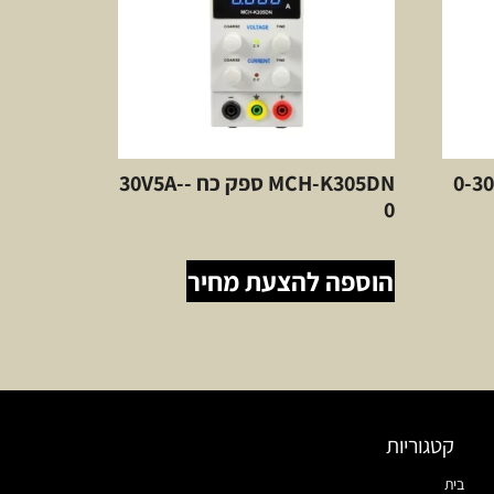
MCH-K ספק כח 0-30V
MCH-K305DN ספק כח -30V5A-
0
הוספה להצעת מחיר
קטגוריות
בית