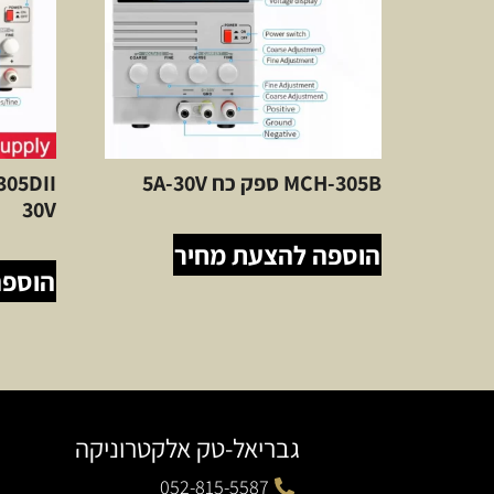
MCH-305B ספק כח 5A-30V
30V
הוספה להצעת מחיר
הוספה
גבריאל-טק אלקטרוניקה
052-815-5587