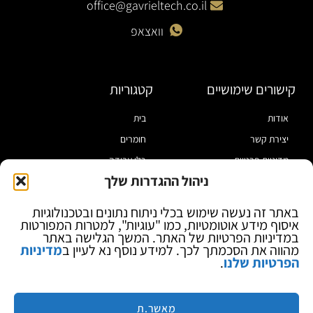
office@gavrieltech.co.il
וואצאפ
קישורים שימושיים
קטגוריות
אודות
בית
יצירת קשר
חומרים
מדיניות פרטיות
כלי עבודה
ניהול ההגדרות שלך
תקנון
מוצרי הלחמה
הצהרת נגישות
מוצרי חיווט
באתר זה נעשה שימוש בכלי ניתוח נתונים ובטכנולוגיות
איסוף מידע אוטומטיות, כמו "עוגיות", למטרות המפורטות
בלוג
ספקי כח ומודדים
במדיניות הפרטיות של האתר. המשך הגלישה באתר
ציוד אופטי להגדלה
מהווה את הסכמתך לכך. למידע נוסף נא לעיין ב
מדיניות
הפרטיות שלנו
.
ציוד אנטי סטטי
קוסמטיקה
מותגים
מאשר.ת