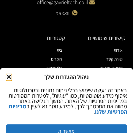
office@gavrieltech.co.il
וואצאפ
קישורים שימושיים
קטגוריות
אודות
בית
יצירת קשר
חומרים
מדיניות פרטיות
כלי עבודה
ניהול ההגדרות שלך
תקנון
מוצרי הלחמה
הצהרת נגישות
מוצרי חיווט
באתר זה נעשה שימוש בכלי ניתוח נתונים ובטכנולוגיות
איסוף מידע אוטומטיות, כמו "עוגיות", למטרות המפורטות
בלוג
ספקי כח ומודדים
במדיניות הפרטיות של האתר. המשך הגלישה באתר
ציוד אופטי להגדלה
מהווה את הסכמתך לכך. למידע נוסף נא לעיין ב
מדיניות
הפרטיות שלנו
.
ציוד אנטי סטטי
קוסמטיקה
מותגים
מאשר.ת