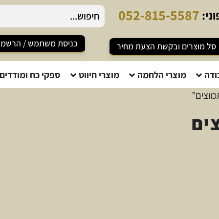
2
-
8
1
5
-
5
5
8
7
ני:
כניסת משתמש / הרשמ
סל מוצרים ובקשת הצעת מחיר
ודה
מוצרי הלחמה
מוצרי חיווט
ספקי כח ומודדים
כווצים”
צים