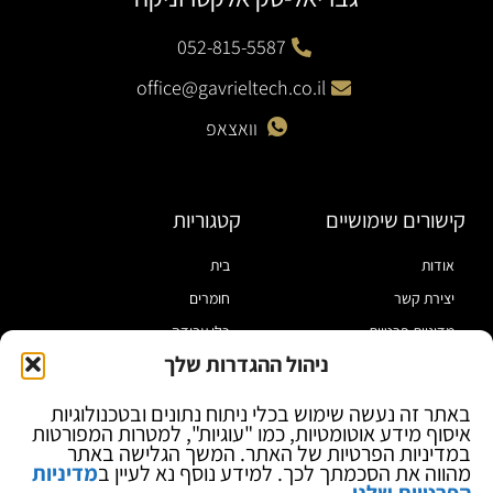
052-815-5587
office@gavrieltech.co.il
וואצאפ
קישורים שימושיים
קטגוריות
אודות
בית
יצירת קשר
חומרים
מדיניות פרטיות
כלי עבודה
ניהול ההגדרות שלך
תקנון
מוצרי הלחמה
הצהרת נגישות
מוצרי חיווט
באתר זה נעשה שימוש בכלי ניתוח נתונים ובטכנולוגיות
איסוף מידע אוטומטיות, כמו "עוגיות", למטרות המפורטות
בלוג
ספקי כח ומודדים
במדיניות הפרטיות של האתר. המשך הגלישה באתר
ציוד אופטי להגדלה
מהווה את הסכמתך לכך. למידע נוסף נא לעיין ב
מדיניות
הפרטיות שלנו
.