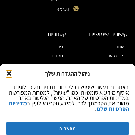
וואצאפ
קישורים שימושיים
קטגוריות
אודות
בית
יצירת קשר
חומרים
מדיניות פרטיות
כלי עבודה
ניהול ההגדרות שלך
תקנון
מוצרי הלחמה
הצהרת נגישות
מוצרי חיווט
באתר זה נעשה שימוש בכלי ניתוח נתונים ובטכנולוגיות
איסוף מידע אוטומטיות, כמו "עוגיות", למטרות המפורטות
בלוג
ספקי כח ומודדים
במדיניות הפרטיות של האתר. המשך הגלישה באתר
ציוד אופטי להגדלה
מהווה את הסכמתך לכך. למידע נוסף נא לעיין ב
מדיניות
הפרטיות שלנו
.
ציוד אנטי סטטי
קוסמטיקה
מותגים
מאשר.ת