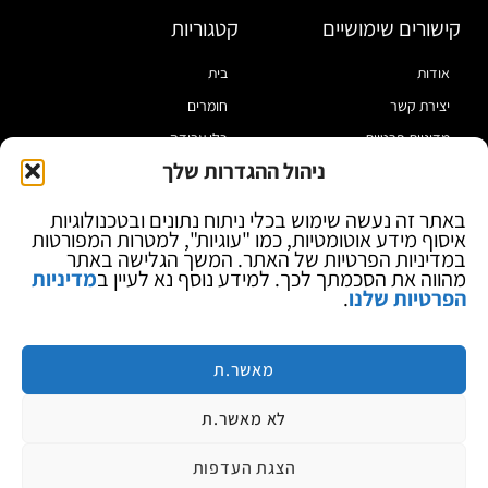
קישורים שימושיים
קטגוריות
אודות
בית
יצירת קשר
חומרים
מדיניות פרטיות
כלי עבודה
ניהול ההגדרות שלך
תקנון
מוצרי הלחמה
הצהרת נגישות
מוצרי חיווט
באתר זה נעשה שימוש בכלי ניתוח נתונים ובטכנולוגיות
איסוף מידע אוטומטיות, כמו "עוגיות", למטרות המפורטות
בלוג
ספקי כח ומודדים
במדיניות הפרטיות של האתר. המשך הגלישה באתר
ציוד אופטי להגדלה
מהווה את הסכמתך לכך. למידע נוסף נא לעיין ב
מדיניות
הפרטיות שלנו
.
ציוד אנטי סטטי
קוסמטיקה
מותגים
מאשר.ת
לא מאשר.ת
הצגת העדפות