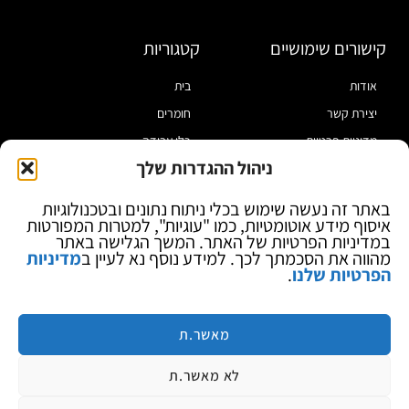
קישורים שימושיים
קטגוריות
אודות
בית
יצירת קשר
חומרים
מדיניות פרטיות
כלי עבודה
ניהול ההגדרות שלך
תקנון
מוצרי הלחמה
הצהרת נגישות
מוצרי חיווט
באתר זה נעשה שימוש בכלי ניתוח נתונים ובטכנולוגיות
איסוף מידע אוטומטיות, כמו "עוגיות", למטרות המפורטות
בלוג
ספקי כח ומודדים
במדיניות הפרטיות של האתר. המשך הגלישה באתר
ציוד אופטי להגדלה
מהווה את הסכמתך לכך. למידע נוסף נא לעיין ב
מדיניות
הפרטיות שלנו
.
ציוד אנטי סטטי
קוסמטיקה
מותגים
מאשר.ת
לא מאשר.ת