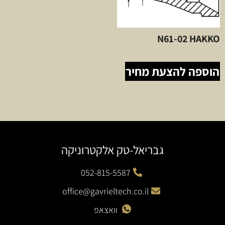
N61-02 HAKKO
הוספה להצעת מחיר
גבריאל-טק אלקטרוניקה
052-815-5587
office@gavrieltech.co.il
וואצאפ