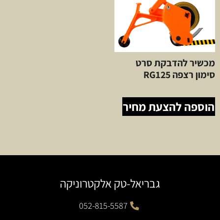
מכשיר להדבקת סרט
סימון רצפה RG125
הוספה להצעת מחיר
גבריאל-טק אלקטרוניקה
052-815-5587