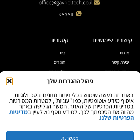
office@gavrieltech.co.il
וואצאפ
קישורים שימושיים
קטגוריות
אודות
בית
יצירת קשר
חומרים
מדיניות פרטיות
כלי עבודה
ניהול ההגדרות שלך
תקנון
מוצרי הלחמה
הצהרת נגישות
מוצרי חיווט
באתר זה נעשה שימוש בכלי ניתוח נתונים ובטכנולוגיות
איסוף מידע אוטומטיות, כמו "עוגיות", למטרות המפורטות
בלוג
ספקי כח ומודדים
במדיניות הפרטיות של האתר. המשך הגלישה באתר
ציוד אופטי להגדלה
מהווה את הסכמתך לכך. למידע נוסף נא לעיין ב
מדיניות
הפרטיות שלנו
.
ציוד אנטי סטטי
קוסמטיקה
מותגים
מאשר.ת