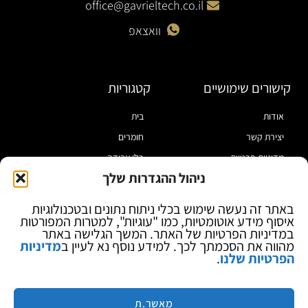
office@gavrieltech.co.il
וואצאפ
קישורים שימושיים
קטגוריות
אודות
בית
יצירת קשר
חומרים
מדיניות פרטיות
כלי עבודה
ניהול ההגדרות שלך
תקנון
מוצרי הלחמה
הצהרת נגישות
מוצרי חיווט
באתר זה נעשה שימוש בכלי ניתוח נתונים ובטכנולוגיות
איסוף מידע אוטומטיות, כמו "עוגיות", למטרות המפורטות
בלוג
ספקי כח ומודדים
במדיניות הפרטיות של האתר. המשך הגלישה באתר
ציוד אופטי להגדלה
מהווה את הסכמתך לכך. למידע נוסף נא לעיין ב
מדיניות
הפרטיות שלנו
.
ציוד אנטי סטטי
קוסמטיקה
מותגים
מאשר.ת