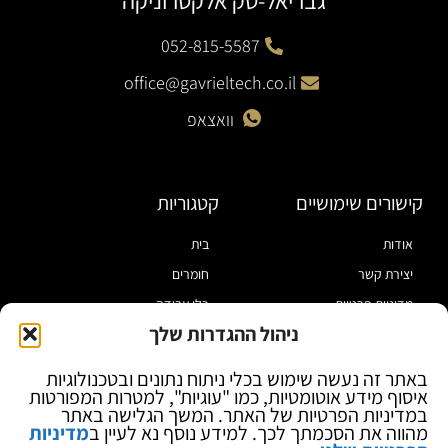
גבריאל-טק אלקטרוניקה
052-815-5587
office@gavrieltech.co.il
וואצאפ
קישורים שימושיים
קטגוריות
אודות
בית
יצירת קשר
חומרים
מדיניות פרטיות
כלי עבודה
ניהול ההגדרות שלך
תקנון
מוצרי הלחמה
הצהרת נגישות
מוצרי חיווט
באתר זה נעשה שימוש בכלי ניתוח נתונים ובטכנולוגיות
איסוף מידע אוטומטיות, כמו "עוגיות", למטרות המפורטות
בלוג
ספקי כח ומודדים
במדיניות הפרטיות של האתר. המשך הגלישה באתר
ציוד אופטי להגדלה
מהווה את הסכמתך לכך. למידע נוסף נא לעיין ב
מדיניות