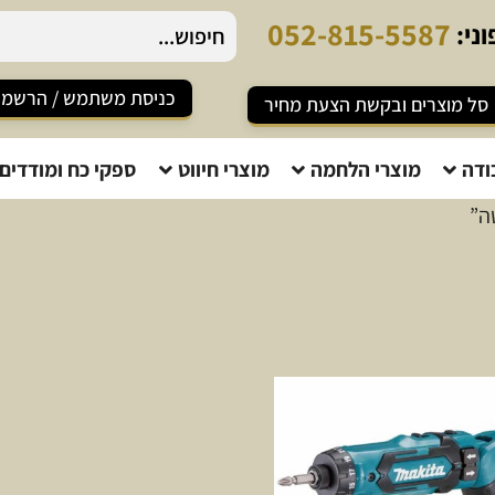
0
5
2
-
8
1
5
-
5
5
8
7
ני:
כניסת משתמש / הרשמ
סל מוצרים ובקשת הצעת מחיר
ודה
מוצרי הלחמה
מוצרי חיווט
ספקי כח ומודדים
ה”