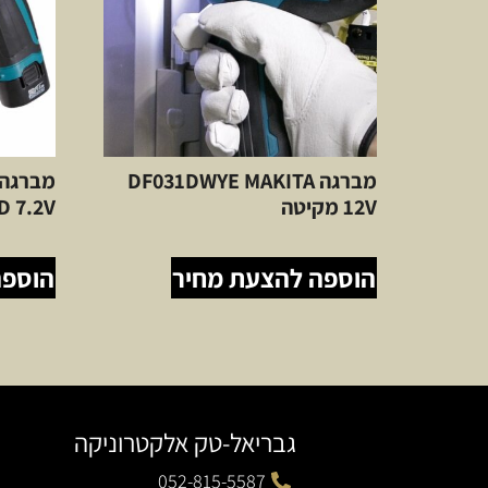
מברגה DF031DWYE MAKITA
מברגה 
12V מקיטה
DF012D 7.2V 
הוספה להצעת מחיר
הוספה
גבריאל-טק אלקטרוניקה
052-815-5587