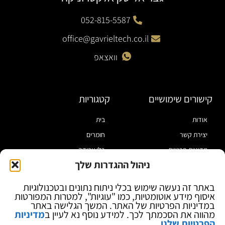
052-815-5587
office@gavrieltech.co.il
וואצאפ
קישורים שימושיים
קטגוריות
אודות
בית
יצירת קשר
חומרים
מדיניות פרטיות
כלי עבודה
ניהול ההגדרות שלך
תקנון
מוצרי הלחמה
הצהרת נגישות
מוצרי חיווט
באתר זה נעשה שימוש בכלי ניתוח נתונים ובטכנולוגיות
איסוף מידע אוטומטיות, כמו "עוגיות", למטרות המפורטות
בלוג
ספקי כח ומודדים
במדיניות הפרטיות של האתר. המשך הגלישה באתר
ציוד אופטי להגדלה
מהווה את הסכמתך לכך. למידע נוסף נא לעיין ב
מדיניות
הפרטיות שלנו
.