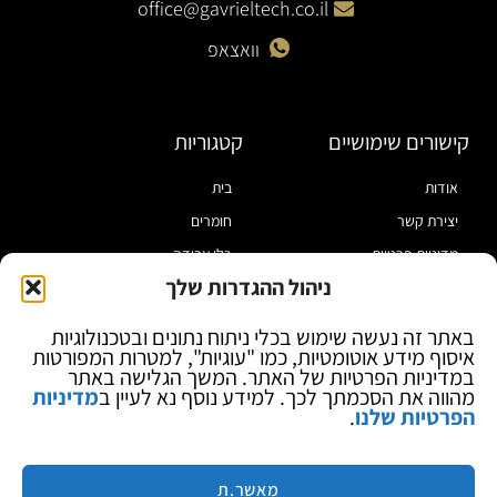
office@gavrieltech.co.il
וואצאפ
קישורים שימושיים
קטגוריות
אודות
בית
יצירת קשר
חומרים
מדיניות פרטיות
כלי עבודה
ניהול ההגדרות שלך
תקנון
מוצרי הלחמה
הצהרת נגישות
מוצרי חיווט
באתר זה נעשה שימוש בכלי ניתוח נתונים ובטכנולוגיות
איסוף מידע אוטומטיות, כמו "עוגיות", למטרות המפורטות
בלוג
ספקי כח ומודדים
במדיניות הפרטיות של האתר. המשך הגלישה באתר
ציוד אופטי להגדלה
מהווה את הסכמתך לכך. למידע נוסף נא לעיין ב
מדיניות
הפרטיות שלנו
.
ציוד אנטי סטטי
קוסמטיקה
מותגים
מאשר.ת