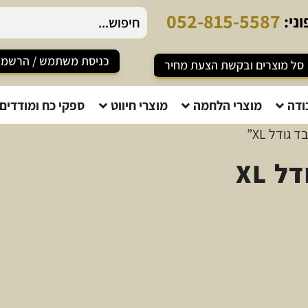
0
5
2
-
8
1
5
-
5
5
8
7
ני:
כניסת משתמש / הרשמ
סל מוצרים ובקשת הצעת מחיר
ודה
מוצרי הלחמה
מוצרי חיווט
ספקי כח ומודדים
גודל XL”
 XL