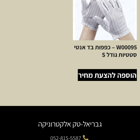
W00095 – כפפות בד אנטי
סטטיות גודל S
הוספה להצעת מחיר
גבריאל-טק אלקטרוניקה
052-815-5587