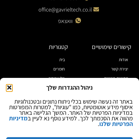
office@gavrieltech.co.il
וואצאפ
קישורים שימושיים
קטגוריות
אודות
בית
יצירת קשר
חומרים
מדיניות פרטיות
כלי עבודה
ניהול ההגדרות שלך
תקנון
מוצרי הלחמה
הצהרת נגישות
מוצרי חיווט
באתר זה נעשה שימוש בכלי ניתוח נתונים ובטכנולוגיות
איסוף מידע אוטומטיות, כמו "עוגיות", למטרות המפורטות
בלוג
ספקי כח ומודדים
במדיניות הפרטיות של האתר. המשך הגלישה באתר
ציוד אופטי להגדלה
מהווה את הסכמתך לכך. למידע נוסף נא לעיין ב
מדיניות
הפרטיות שלנו
.
ציוד אנטי סטטי
קוסמטיקה