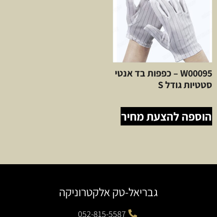
W00095 – כפפות בד אנטי
סטטיות גודל S
הוספה להצעת מחיר
גבריאל-טק אלקטרוניקה
052-815-5587