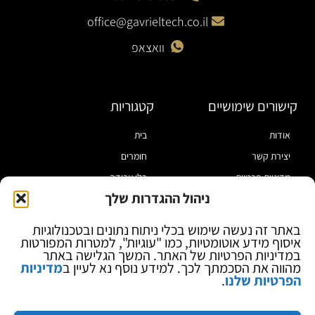
office@gavrieltech.co.il
וואצאפ
קישורים שימושיים
קטגוריות
אודות
בית
יצירת קשר
חומרים
מדיניות פרטיות
כלי עבודה
ניהול ההגדרות שלך
תקנון
מוצרי הלחמה
הצהרת נגישות
מוצרי חיווט
באתר זה נעשה שימוש בכלי ניתוח נתונים ובטכנולוגיות
איסוף מידע אוטומטיות, כמו "עוגיות", למטרות המפורטות
בלוג
ספקי כח ומודדים
במדיניות הפרטיות של האתר. המשך הגלישה באתר
ציוד אופטי להגדלה
מהווה את הסכמתך לכך. למידע נוסף נא לעיין ב
מדיניות
הפרטיות שלנו
.
ציוד אנטי סטטי
קוסמטיקה