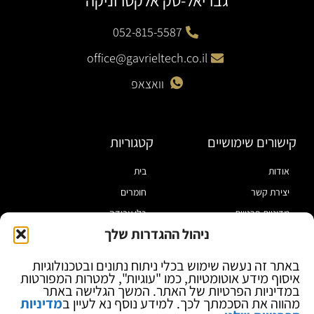
גבריאל-טק אלקטרוניקה
052-815-5587
office@gavrieltech.co.il
וואצאפ
קישורים שימושיים
קטגוריות
אודות
בית
יצירת קשר
חומרים
מדיניות פרטיות
כלי עבודה
ניהול ההגדרות שלך
תקנון
מוצרי הלחמה
הצהרת נגישות
מוצרי חיווט
באתר זה נעשה שימוש בכלי ניתוח נתונים ובטכנולוגיות
איסוף מידע אוטומטיות, כמו "עוגיות", למטרות המפורטות
בלוג
ספקי כח ומודדים
במדיניות הפרטיות של האתר. המשך הגלישה באתר
ציוד אופטי להגדלה
מהווה את הסכמתך לכך. למידע נוסף נא לעיין ב
מדיניות