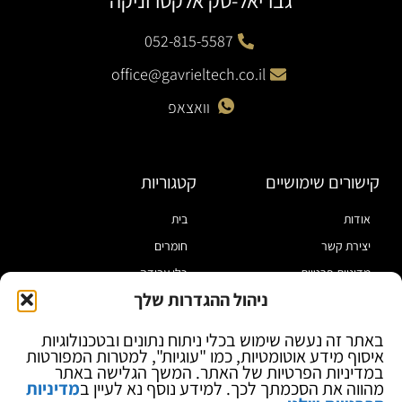
גבריאל-טק אלקטרוניקה
052-815-5587
office@gavrieltech.co.il
וואצאפ
קישורים שימושיים
קטגוריות
אודות
בית
יצירת קשר
חומרים
מדיניות פרטיות
כלי עבודה
ניהול ההגדרות שלך
תקנון
מוצרי הלחמה
הצהרת נגישות
מוצרי חיווט
באתר זה נעשה שימוש בכלי ניתוח נתונים ובטכנולוגיות
איסוף מידע אוטומטיות, כמו "עוגיות", למטרות המפורטות
בלוג
ספקי כח ומודדים
במדיניות הפרטיות של האתר. המשך הגלישה באתר
ציוד אופטי להגדלה
מהווה את הסכמתך לכך. למידע נוסף נא לעיין ב
מדיניות