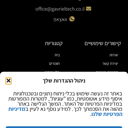
office@gavrieltech.co.il
וואצאפ
קישורים שימושיים
קטגוריות
אודות
בית
יצירת קשר
חומרים
מדיניות פרטיות
כלי עבודה
ניהול ההגדרות שלך
תקנון
מוצרי הלחמה
הצהרת נגישות
מוצרי חיווט
באתר זה נעשה שימוש בכלי ניתוח נתונים ובטכנולוגיות
איסוף מידע אוטומטיות, כמו "עוגיות", למטרות המפורטות
בלוג
ספקי כח ומודדים
במדיניות הפרטיות של האתר. המשך הגלישה באתר
ציוד אופטי להגדלה
מהווה את הסכמתך לכך. למידע נוסף נא לעיין ב
מדיניות
הפרטיות שלנו
.
ציוד אנטי סטטי
קוסמטיקה