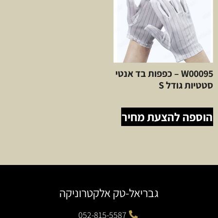
W00095 – כפפות בד אנטי
סטטיות גודל S
הוספה להצעת מחיר
גבריאל-טק אלקטרוניקה
052-815-5587