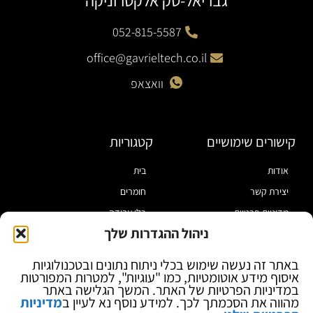
גבריאל-טק אלקטרוניקה
052-815-5587
office@gavrieltech.co.il
וואצאפ
קישורים שימושיים
קטגוריות
אודות
בית
יצירת קשר
חומרים
מדיניות פרטיות
כלי עבודה
ניהול ההגדרות שלך
תקנון
מוצרי הלחמה
הצהרת נגישות
מוצרי חיווט
באתר זה נעשה שימוש בכלי ניתוח נתונים ובטכנולוגיות
איסוף מידע אוטומטיות, כמו "עוגיות", למטרות המפורטות
בלוג
ספקי כח ומודדים
במדיניות הפרטיות של האתר. המשך הגלישה באתר
ציוד אופטי להגדלה
מהווה את הסכמתך לכך. למידע נוסף נא לעיין ב
מדיניות