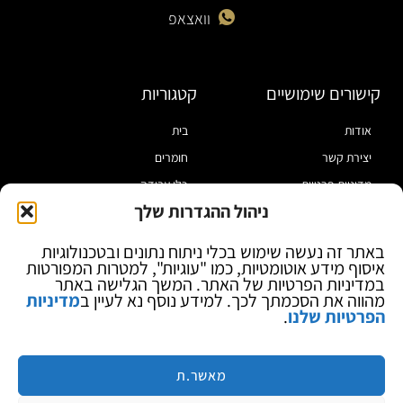
וואצאפ
קישורים שימושיים
קטגוריות
אודות
בית
יצירת קשר
חומרים
מדיניות פרטיות
כלי עבודה
ניהול ההגדרות שלך
תקנון
מוצרי הלחמה
הצהרת נגישות
מוצרי חיווט
באתר זה נעשה שימוש בכלי ניתוח נתונים ובטכנולוגיות
איסוף מידע אוטומטיות, כמו "עוגיות", למטרות המפורטות
בלוג
ספקי כח ומודדים
במדיניות הפרטיות של האתר. המשך הגלישה באתר
ציוד אופטי להגדלה
מהווה את הסכמתך לכך. למידע נוסף נא לעיין ב
מדיניות
הפרטיות שלנו
.
ציוד אנטי סטטי
קוסמטיקה
מותגים
מאשר.ת