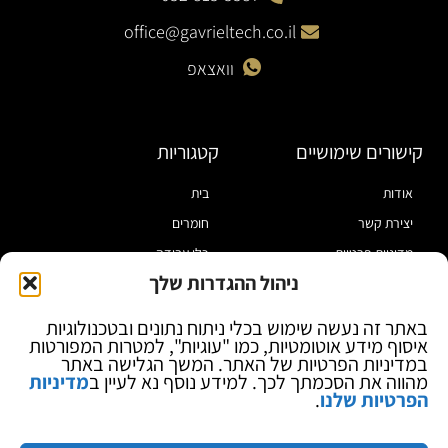
office@gavrieltech.co.il
וואצאפ
קישורים שימושיים
קטגוריות
אודות
בית
יצירת קשר
חומרים
מדיניות פרטיות
כלי עבודה
ניהול ההגדרות שלך
תקנון
מוצרי הלחמה
הצהרת נגישות
מוצרי חיווט
באתר זה נעשה שימוש בכלי ניתוח נתונים ובטכנולוגיות
איסוף מידע אוטומטיות, כמו "עוגיות", למטרות המפורטות
בלוג
ספקי כח ומודדים
במדיניות הפרטיות של האתר. המשך הגלישה באתר
ציוד אופטי להגדלה
מהווה את הסכמתך לכך. למידע נוסף נא לעיין ב
מדיניות
הפרטיות שלנו
.
ציוד אנטי סטטי
קוסמטיקה