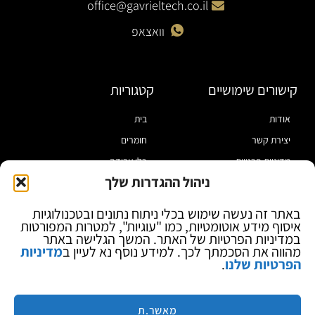
office@gavrieltech.co.il
וואצאפ
קישורים שימושיים
קטגוריות
אודות
בית
יצירת קשר
חומרים
מדיניות פרטיות
כלי עבודה
ניהול ההגדרות שלך
תקנון
מוצרי הלחמה
הצהרת נגישות
מוצרי חיווט
באתר זה נעשה שימוש בכלי ניתוח נתונים ובטכנולוגיות
איסוף מידע אוטומטיות, כמו "עוגיות", למטרות המפורטות
בלוג
ספקי כח ומודדים
במדיניות הפרטיות של האתר. המשך הגלישה באתר
ציוד אופטי להגדלה
מהווה את הסכמתך לכך. למידע נוסף נא לעיין ב
מדיניות
הפרטיות שלנו
.
ציוד אנטי סטטי
קוסמטיקה
מותגים
מאשר.ת