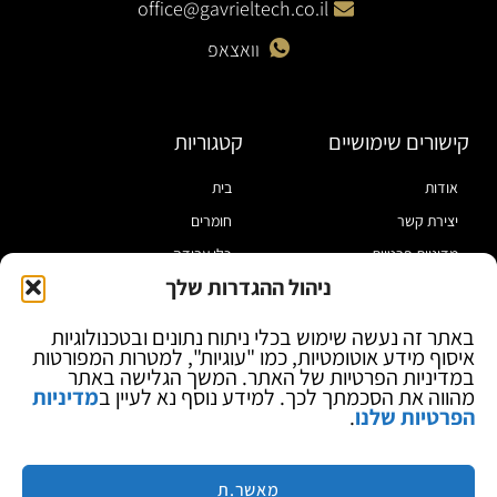
office@gavrieltech.co.il
וואצאפ
קישורים שימושיים
קטגוריות
אודות
בית
יצירת קשר
חומרים
מדיניות פרטיות
כלי עבודה
ניהול ההגדרות שלך
תקנון
מוצרי הלחמה
הצהרת נגישות
מוצרי חיווט
באתר זה נעשה שימוש בכלי ניתוח נתונים ובטכנולוגיות
איסוף מידע אוטומטיות, כמו "עוגיות", למטרות המפורטות
בלוג
ספקי כח ומודדים
במדיניות הפרטיות של האתר. המשך הגלישה באתר
ציוד אופטי להגדלה
מהווה את הסכמתך לכך. למידע נוסף נא לעיין ב
מדיניות
הפרטיות שלנו
.
ציוד אנטי סטטי
קוסמטיקה
מותגים
מאשר.ת