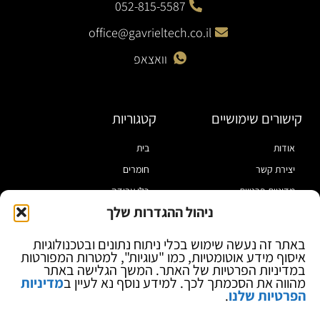
052-815-5587
office@gavrieltech.co.il
וואצאפ
קישורים שימושיים
קטגוריות
אודות
בית
יצירת קשר
חומרים
מדיניות פרטיות
כלי עבודה
ניהול ההגדרות שלך
תקנון
מוצרי הלחמה
הצהרת נגישות
מוצרי חיווט
באתר זה נעשה שימוש בכלי ניתוח נתונים ובטכנולוגיות
איסוף מידע אוטומטיות, כמו "עוגיות", למטרות המפורטות
בלוג
ספקי כח ומודדים
במדיניות הפרטיות של האתר. המשך הגלישה באתר
ציוד אופטי להגדלה
מהווה את הסכמתך לכך. למידע נוסף נא לעיין ב
מדיניות
הפרטיות שלנו
.
ציוד אנטי סטטי
קוסמטיקה