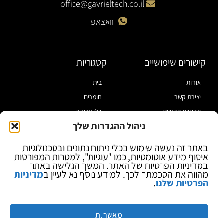
office@gavrieltech.co.il
וואצאפ
קישורים שימושיים
קטגוריות
אודות
בית
יצירת קשר
חומרים
מדיניות פרטיות
כלי עבודה
ניהול ההגדרות שלך
תקנון
מוצרי הלחמה
הצהרת נגישות
מוצרי חיווט
באתר זה נעשה שימוש בכלי ניתוח נתונים ובטכנולוגיות
איסוף מידע אוטומטיות, כמו "עוגיות", למטרות המפורטות
בלוג
ספקי כח ומודדים
במדיניות הפרטיות של האתר. המשך הגלישה באתר
ציוד אופטי להגדלה
מהווה את הסכמתך לכך. למידע נוסף נא לעיין ב
מדיניות
הפרטיות שלנו
.
ציוד אנטי סטטי
קוסמטיקה
מותגים
מאשר.ת