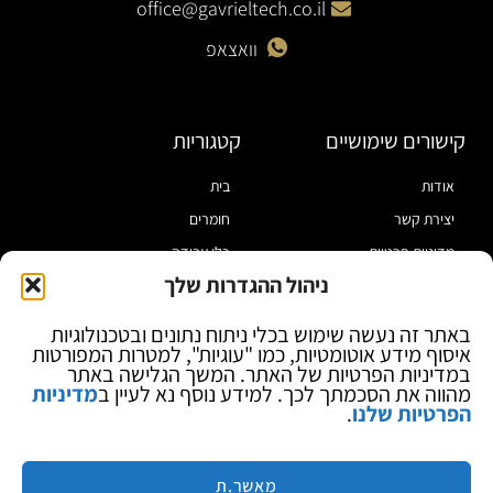
office@gavrieltech.co.il
וואצאפ
קישורים שימושיים
קטגוריות
אודות
בית
יצירת קשר
חומרים
מדיניות פרטיות
כלי עבודה
ניהול ההגדרות שלך
תקנון
מוצרי הלחמה
הצהרת נגישות
מוצרי חיווט
באתר זה נעשה שימוש בכלי ניתוח נתונים ובטכנולוגיות
איסוף מידע אוטומטיות, כמו "עוגיות", למטרות המפורטות
בלוג
ספקי כח ומודדים
במדיניות הפרטיות של האתר. המשך הגלישה באתר
ציוד אופטי להגדלה
מהווה את הסכמתך לכך. למידע נוסף נא לעיין ב
מדיניות
הפרטיות שלנו
.
ציוד אנטי סטטי
קוסמטיקה
מותגים
מאשר.ת