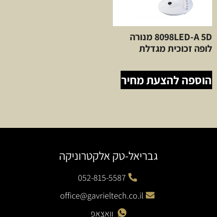
8098LED-A 5D מנורה
לופה זכוכית מגדלת
הוספה להצעת מחיר
גבריאל-טק אלקטרוניקה
052-815-5587
office@gavrieltech.co.il
וואצאפ