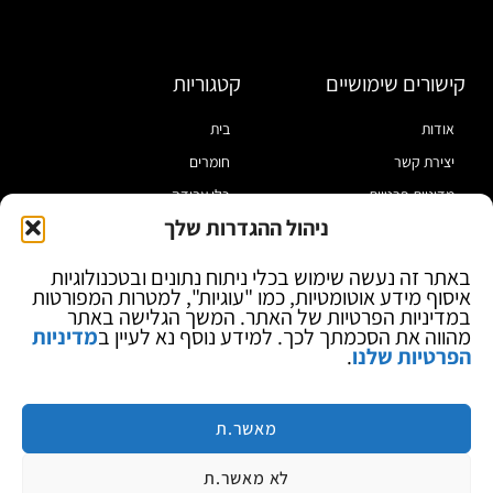
קישורים שימושיים
קטגוריות
אודות
בית
יצירת קשר
חומרים
מדיניות פרטיות
כלי עבודה
ניהול ההגדרות שלך
תקנון
מוצרי הלחמה
הצהרת נגישות
מוצרי חיווט
באתר זה נעשה שימוש בכלי ניתוח נתונים ובטכנולוגיות
איסוף מידע אוטומטיות, כמו "עוגיות", למטרות המפורטות
בלוג
ספקי כח ומודדים
במדיניות הפרטיות של האתר. המשך הגלישה באתר
ציוד אופטי להגדלה
מהווה את הסכמתך לכך. למידע נוסף נא לעיין ב
מדיניות
הפרטיות שלנו
.
ציוד אנטי סטטי
קוסמטיקה
מותגים
מאשר.ת
לא מאשר.ת