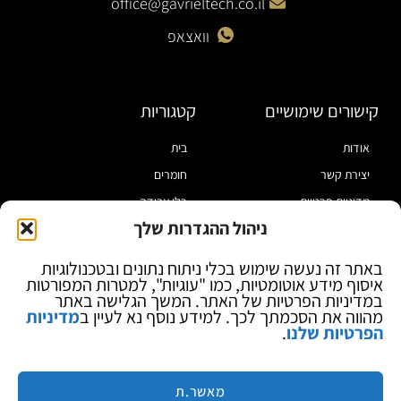
office@gavrieltech.co.il
וואצאפ
קישורים שימושיים
קטגוריות
אודות
בית
יצירת קשר
חומרים
מדיניות פרטיות
כלי עבודה
ניהול ההגדרות שלך
תקנון
מוצרי הלחמה
הצהרת נגישות
מוצרי חיווט
באתר זה נעשה שימוש בכלי ניתוח נתונים ובטכנולוגיות
איסוף מידע אוטומטיות, כמו "עוגיות", למטרות המפורטות
בלוג
ספקי כח ומודדים
במדיניות הפרטיות של האתר. המשך הגלישה באתר
ציוד אופטי להגדלה
מהווה את הסכמתך לכך. למידע נוסף נא לעיין ב
מדיניות
הפרטיות שלנו
.
ציוד אנטי סטטי
קוסמטיקה
מותגים
מאשר.ת