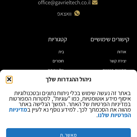
office@gavrieltech.co.il
וואצאפ
קישורים שימושיים
קטגוריות
אודות
בית
יצירת קשר
חומרים
מדיניות פרטיות
כלי עבודה
ניהול ההגדרות שלך
תקנון
מוצרי הלחמה
הצהרת נגישות
מוצרי חיווט
באתר זה נעשה שימוש בכלי ניתוח נתונים ובטכנולוגיות
איסוף מידע אוטומטיות, כמו "עוגיות", למטרות המפורטות
בלוג
ספקי כח ומודדים
במדיניות הפרטיות של האתר. המשך הגלישה באתר
ציוד אופטי להגדלה
מהווה את הסכמתך לכך. למידע נוסף נא לעיין ב
מדיניות
הפרטיות שלנו
.
ציוד אנטי סטטי
קוסמטיקה
מותגים
מאשר.ת