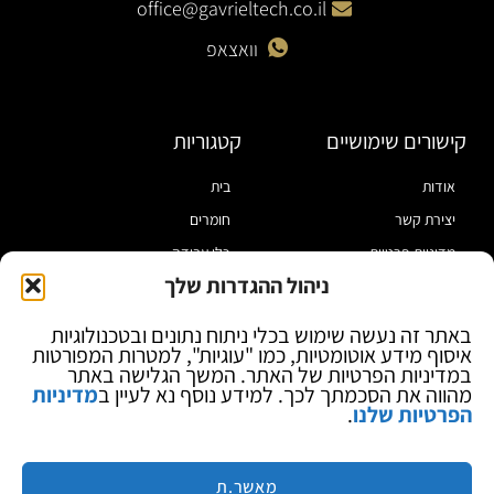
office@gavrieltech.co.il
וואצאפ
קישורים שימושיים
קטגוריות
אודות
בית
יצירת קשר
חומרים
מדיניות פרטיות
כלי עבודה
ניהול ההגדרות שלך
תקנון
מוצרי הלחמה
הצהרת נגישות
מוצרי חיווט
באתר זה נעשה שימוש בכלי ניתוח נתונים ובטכנולוגיות
איסוף מידע אוטומטיות, כמו "עוגיות", למטרות המפורטות
בלוג
ספקי כח ומודדים
במדיניות הפרטיות של האתר. המשך הגלישה באתר
ציוד אופטי להגדלה
מהווה את הסכמתך לכך. למידע נוסף נא לעיין ב
מדיניות
הפרטיות שלנו
.
ציוד אנטי סטטי
קוסמטיקה
מותגים
מאשר.ת