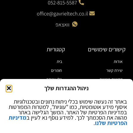
052-815-5587
office@gavrieltech.co.il
וואצאפ
קישורים שימושיים
קטגוריות
אודות
בית
יצירת קשר
חומרים
מדיניות פרטיות
כלי עבודה
ניהול ההגדרות שלך
תקנון
מוצרי הלחמה
הצהרת נגישות
מוצרי חיווט
באתר זה נעשה שימוש בכלי ניתוח נתונים ובטכנולוגיות
איסוף מידע אוטומטיות, כמו "עוגיות", למטרות המפורטות
בלוג
ספקי כח ומודדים
במדיניות הפרטיות של האתר. המשך הגלישה באתר
ציוד אופטי להגדלה
מהווה את הסכמתך לכך. למידע נוסף נא לעיין ב
מדיניות
הפרטיות שלנו
.
ציוד אנטי סטטי
קוסמטיקה