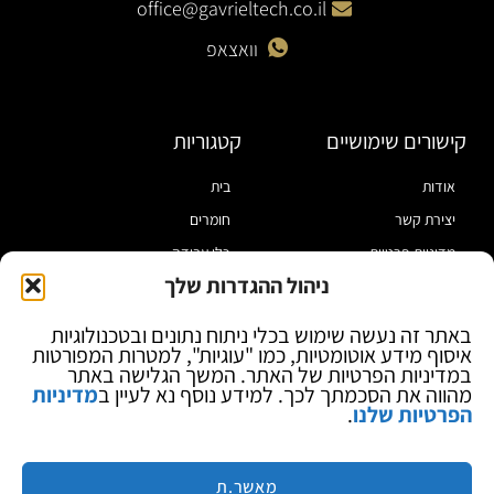
office@gavrieltech.co.il
וואצאפ
קישורים שימושיים
קטגוריות
אודות
בית
יצירת קשר
חומרים
מדיניות פרטיות
כלי עבודה
ניהול ההגדרות שלך
תקנון
מוצרי הלחמה
הצהרת נגישות
מוצרי חיווט
באתר זה נעשה שימוש בכלי ניתוח נתונים ובטכנולוגיות
איסוף מידע אוטומטיות, כמו "עוגיות", למטרות המפורטות
בלוג
ספקי כח ומודדים
במדיניות הפרטיות של האתר. המשך הגלישה באתר
ציוד אופטי להגדלה
מהווה את הסכמתך לכך. למידע נוסף נא לעיין ב
מדיניות
הפרטיות שלנו
.
ציוד אנטי סטטי
קוסמטיקה
מותגים
מאשר.ת